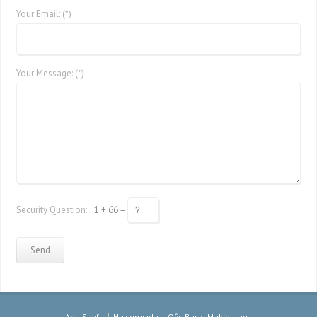
Your Email: (*)
Your Message: (*)
Security Question:
1 + 66 =
Ana Sayfa
Hakkımızda
Ofis Baskı Makinaları