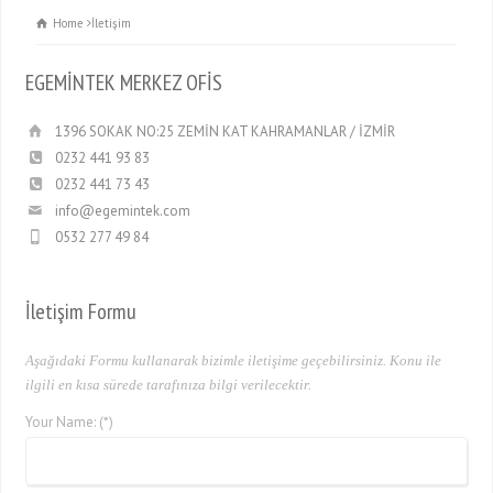
Home
İletişim
EGEMİNTEK MERKEZ OFİS
1396 SOKAK NO:25 ZEMİN KAT KAHRAMANLAR / İZMİR
0232 441 93 83
0232 441 73 43
info@egemintek.com
0532 277 49 84
İletişim Formu
Aşağıdaki Formu kullanarak bizimle iletişime geçebilirsiniz. Konu ile
ilgili en kısa sürede tarafınıza bilgi verilecektir.
Your Name: (*)