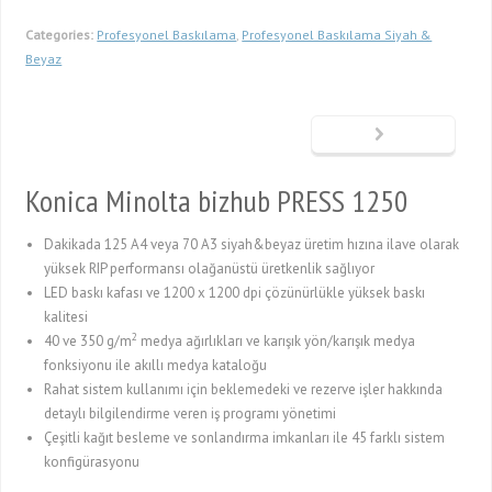
Categories:
Profesyonel Baskılama
,
Profesyonel Baskılama Siyah &
Beyaz
Konica Minolta bizhub PRESS 1250
Dakikada 125 A4 veya 70 A3 siyah&beyaz üretim hızına ilave olarak
yüksek RIP performansı olağanüstü üretkenlik sağlıyor
LED baskı kafası ve 1200 x 1200 dpi çözünürlükle yüksek baskı
kalitesi
2
40 ve 350 g/m
medya ağırlıkları ve karışık yön/karışık medya
fonksiyonu ile akıllı medya kataloğu
Rahat sistem kullanımı için beklemedeki ve rezerve işler hakkında
detaylı bilgilendirme veren iş programı yönetimi
Çeşitli kağıt besleme ve sonlandırma imkanları ile 45 farklı sistem
konfigürasyonu