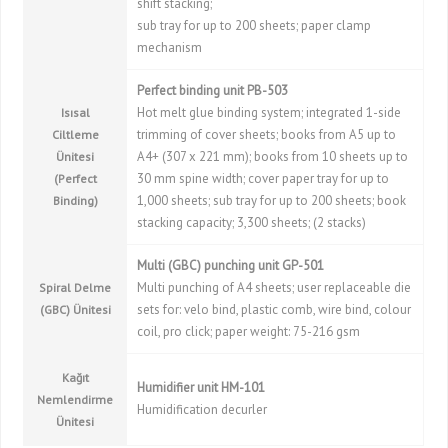
shift stacking;
sub tray for up to 200 sheets; paper clamp
mechanism
Perfect binding unit PB-503
Hot melt glue binding system; integrated 1-side
Isısal
trimming of cover sheets; books from A5 up to
Ciltleme
A4+ (307 x 221 mm); books from 10 sheets up to
Ünitesi
30 mm spine width; cover paper tray for up to
(Perfect
1,000 sheets; sub tray for up to 200 sheets; book
Binding)
stacking capacity; 3,300 sheets; (2 stacks)
Multi (GBC) punching unit GP-501
Multi punching of A4 sheets; user replaceable die
Spiral Delme
sets for: velo bind, plastic comb, wire bind, colour
(GBC) Ünitesi
coil, pro click; paper weight: 75-216 gsm
Kağıt
Humidifier unit HM-101
Nemlendirme
Humidification decurler
Ünitesi