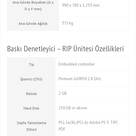
Ana Gövde Boyutları (G x
990 x 780 x 1,233 mm
D x Y mm)
375 kg
Ana Gövde Ağırlık
Baskı Denetleyici – RIP Ünitesi Özellikleri
Embedded controller
Tip
Pentium G69050 2.8 GHz
İşlemci (CPU)
2 GB
Bellek
250 GB or above
Hard Disk
PCL 5e/XL (PCL 6); Adobe PS 3; TIFF;
Sayfa Tanımlama
PDF
Dilleri