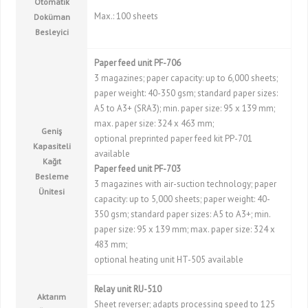
Otomatik
Max.: 100 sheets
Doküman
Besleyici
Paper feed unit PF-706
3 magazines; paper capacity: up to 6,000 sheets;
paper weight: 40-350 gsm; standard paper sizes:
A5 to A3+ (SRA3); min. paper size: 95 x 139 mm;
max. paper size: 324 x 463 mm;
Geniş
optional preprinted paper feed kit PP-701
Kapasiteli
available
Kağıt
Paper feed unit PF-703
Besleme
3 magazines with air-suction technology; paper
Ünitesi
capacity: up to 5,000 sheets; paper weight: 40-
350 gsm; standard paper sizes: A5 to A3+; min.
paper size: 95 x 139 mm; max. paper size: 324 x
483 mm;
optional heating unit HT-505 available
Relay unit RU-510
Aktarım
Sheet reverser; adapts processing speed to 125