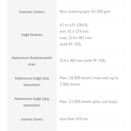
Non-stacking type; 50-300 gsm
Dubleks Ünitesi
A5 to A3+ (SRA3);
min. 95 x 139 mm;
Kağıt Ebatları
max. 324 x 483 mm
(with PF-703)
Maksimum Baskılanabilir
314 x 483 mm (with PF-703)
Alan
Max.: 18,000 sheets; main unit: up to
Maksimum Kağıt Giriş
3,000 sheets
Kapasitesi
Maksimum Kağıt Çıkış
Max.: 15,000 sheets (plus sub trays)
Kapasitesi
Less than 420 sec.
Isınma Süresi