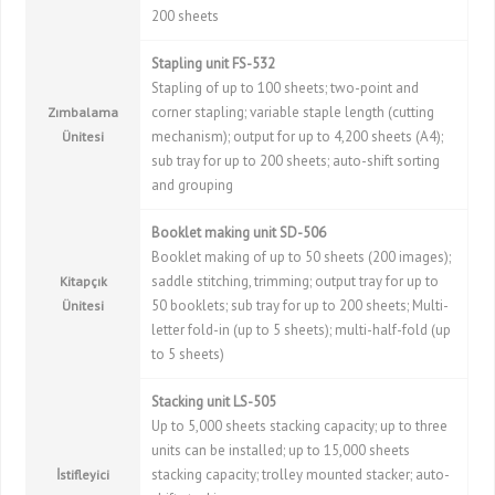
200 sheets
Stapling unit FS-532
Stapling of up to 100 sheets; two-point and
corner stapling; variable staple length (cutting
Zımbalama
mechanism); output for up to 4,200 sheets (A4);
Ünitesi
sub tray for up to 200 sheets; auto-shift sorting
and grouping
Booklet making unit SD-506
Booklet making of up to 50 sheets (200 images);
saddle stitching, trimming; output tray for up to
Kitapçık
50 booklets; sub tray for up to 200 sheets; Multi-
Ünitesi
letter fold-in (up to 5 sheets); multi-half-fold (up
to 5 sheets)
Stacking unit LS-505
Up to 5,000 sheets stacking capacity; up to three
units can be installed; up to 15,000 sheets
stacking capacity; trolley mounted stacker; auto-
İstifleyici