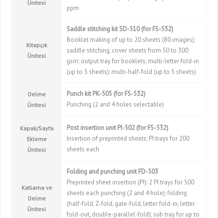
Ünitesi
ppm
Saddle stitching kit SD-510 (for FS-532)
Booklet making of up to 20 sheets (80 images);
Kitapçık
saddle stitching; cover sheets from 50 to 300
Ünitesi
gsm; output tray for booklets; multi-letter fold-in
(up to 5 sheets); multi-half-fold (up to 5 sheets)
Punch kit PK-505 (for FS-532)
Delme
Punching (2 and 4 holes selectable)
Ünitesi
Post insertion unit PI-502 (for FS-532)
Kapak/Sayfa
Insertion of preprinted sheets; PI trays for 200
Ekleme
sheets each
Ünitesi
Folding and punching unit FD-503
Preprinted sheet insertion (PI): 2 PI trays for 500
Katlama ve
sheets each punching (2 and 4 hole); folding
Delme
(half-fold, Z-fold, gate-fold, letter fold-in, letter
Ünitesi
fold-out, double-parallel-fold); sub tray for up to