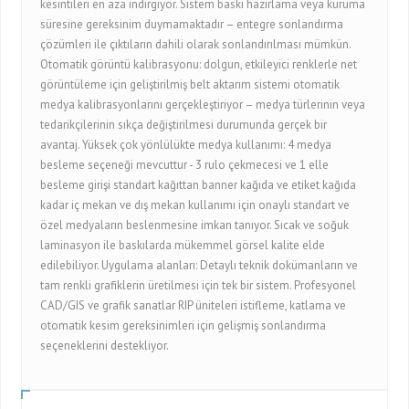
kesintileri en aza indirgiyor. Sistem baskı hazırlama veya kuruma
süresine gereksinim duymamaktadır – entegre sonlandırma
çözümleri ile çıktıların dahili olarak sonlandırılması mümkün.
Otomatik görüntü kalibrasyonu: dolgun, etkileyici renklerle net
görüntüleme için geliştirilmiş belt aktarım sistemi otomatik
medya kalibrasyonlarını gerçekleştiriyor – medya türlerinin veya
tedarikçilerinin sıkça değiştirilmesi durumunda gerçek bir
avantaj. Yüksek çok yönlülükte medya kullanımı: 4 medya
besleme seçeneği mevcuttur - 3 rulo çekmecesi ve 1 elle
besleme girişi standart kağıttan banner kağıda ve etiket kağıda
kadar iç mekan ve dış mekan kullanımı için onaylı standart ve
özel medyaların beslenmesine imkan tanıyor. Sıcak ve soğuk
laminasyon ile baskılarda mükemmel görsel kalite elde
edilebiliyor. Uygulama alanları: Detaylı teknik dokümanların ve
tam renkli grafiklerin üretilmesi için tek bir sistem. Profesyonel
CAD/GIS ve grafik sanatlar RIP üniteleri istifleme, katlama ve
otomatik kesim gereksinimleri için gelişmiş sonlandırma
seçeneklerini destekliyor.