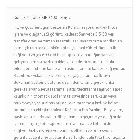
Konica Minolta KIP 2300 Tarayıcı
Hız ve Çözünürlüğün Benzersiz Kombinasyonu Yüksek hızda
işlem ve olağanüstü görüntü kalitesi: Saniyede 2,3 GB veri
transfer oranı ve zaman tasarrufu sağlayan tarama modları en
karmaşık tam renkli dokümanlar için dahi yüksek üretkenlik
sağlıyor. Gerçek 600 x 600 dpi optik çözünürlüğün yanısıra
gelişmiş kamera bazlı optikler ve kendisini otomatik kalibre
eden görüntüleme kameraları üstün görüntü kalitesi sağlıyorlar.
Baskılı yüz yukarıda / baskılı yüz aşağıda tarama: İki ayrı
doküman besleme bölümü üzerinden tarama gerek renkli
gerekse siyah&beyaz tarama iş akışı tercihlerini sağlıyor. Tablo
kalınlığının otomatik algılanması sayesinde sert, kalın veya
mukavvaya yapıştırılmış orijinallerin taranması hızlı ve kolay
biçimde gerçekleştirilebiliyor. KIP Color Pro Yazılımı: Bu yazılım,
baskılama için dosyaları RIP işleminden geçirme yeteneğini de
içeren gelişmiş fotokopi ve renkli tarama özelliklerini de
sağlıyor. Gelişmiş renk yönetimi özellikleri ve profesyonel
görüntü düzenleme araçları ile zorlu işler dahi tutarlı sonuçlarla