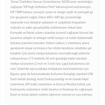
Temel Özellikler Hassas Görüntüleme; %100 toner verimliliğini
sağlayan "KIP High Definition Print" teknolojisinin kullanımıyla
KIP 700M hatasız sonuçlar sunar ve zengin siyah ve yumuşak gri
ton geçişlerini sağlar. Üstün 600 x 600 dpi çözünürlüğü
sayesinde ince detaylar yakalanır ve çoğaltılan kopyaların
orijinale en yakın gerçekçilikte üretilmesine imkan tanır.
Kompakt ve Rahat; sistem alandan tasarruf sağlayan konsol tipi
tasarıma sahiptir ve entegre renkli tarayıcı ve renkli dokunmatik
kullanıcı panelini barındırır. Sistem sadece 1 metrekare alana
gereksinim duyar ve böylece her ofiste kendisine rahatlıkla yer
bulabilir. Çok yönlü medya kullanımı; otomatik kağıt yükleme
mekanizması 175 metrelik 36 inch genişliğe kadar standart
medya rulolarının (2 inch ve 3 inch rulo çapı) kullanımına izin
verir. Sistemde ayrıca tabaka medyaların beslenebilmesi için
Bypass girişi de bulunmaktadır. Kullanım Kolaylığı; standart USB
flash bellek desteği, bulut fonksiyonelliği ve ek olarak Inkjet
sistemlere, KIP renkli sistemlere ve Konica Minolta bizhub çok
fonksiyonlu sistemlere renkli tarama ve fotokopi ile sağlanıyor.
Basit ve kolay işletim sistemi öğrenme süresini en aza indiriyor.